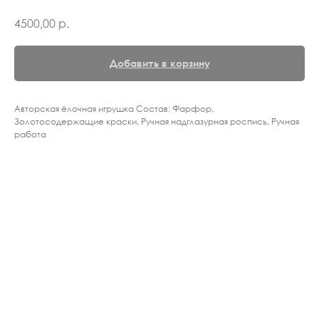
4500,00
р.
Добавить в корзину
Авторская ёлочная игрушка Состав: Фарфор,
Золотосодержащие краски, Ручная надглазурная роспись, Ручная
работа