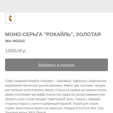
МОНО-СЕРЬГА "РОКАЙЛЬ", ЗОЛОТАЯ
SKU:
ROJ21G
12000,00
р.
Добавить в корзину
Само название Рокайль означает - "раковина". Идеально закрученная
фарфорвая броня для ушной раковины. Имеет две застежки: гвоздик
для прокола в ухе и клипсу сверху. Серьгу на правое ухо можно носить
двумя способами: как кафф полностью надев на ушную раковину или
продеть в ухо только гвоздик "завитушкой" вниз. Серьга с лицевой
стороны покрыта золотосодержащей краской. Парой для серьги
служит моно-серьга Крыло на левое ухо. Размер 8,5х3,5см. Вес 13гр.
Торговая марка: RES Objects