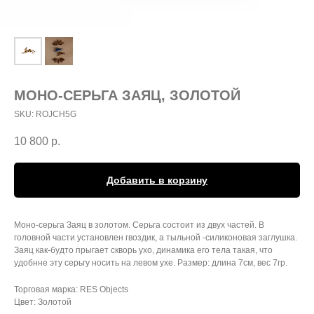
МОНО-СЕРЬГА ЗАЯЦ, ЗОЛОТОЙ
SKU:
ROJCH5G
10 800
р.
Добавить в корзину
Моно-серьга Заяц в золотом. Серьга состоит из двух частей. В
головной части установлен гвоздик, а тыльной -силиконовая заглушка.
Заяц как-будто прыгает скворь ухо, динамика его тела такая, что
удобнне эту серьгу носить на левом ухе. Размер: длина 7см, вес 7гр.
Торговая марка: RES Objects
Цвет: Золотой