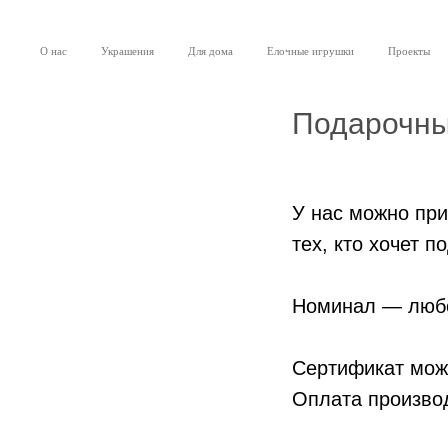
О нас
Украшения
Для дома
Елочные игрушки
Проекты
Подарочны
У нас можно пр
тех, кто хочет п
Номинал — любо
Сертификат мож
Оплата производ