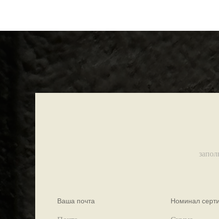
запол
Ваша почта
Номинал серт