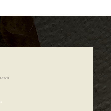
талей.
н